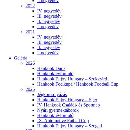
I. negyedév
2022
IV. negyedév
III. negyedév
II. negyedév
I. negyedév
2021
IV. negyedév
III. negyedév
II. negyedév
I. negyedév
Galéria
2026
Hankook Darts
Hankook-évforduló
Hankook Enjoy Hungary – Szekszárd
Hankook Focikupa / Hankook Football Cup
2025
Jégkorcsolyázás
Hankook Enjoy Hungary – Eger
IV. Hankook Családi- és Sportnap
Nyári gyermektáborok
Hankook-évforduló
IX. Automotive Futball Cup
Hankook Enjoy Hungary – Szeged