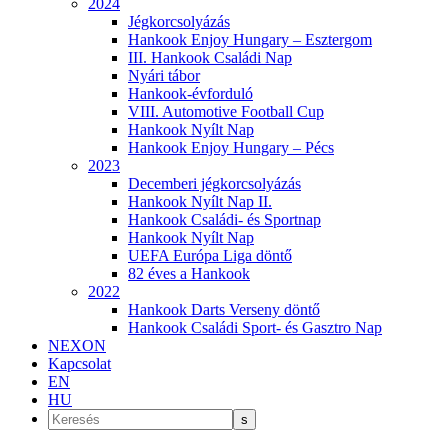
2024
Jégkorcsolyázás
Hankook Enjoy Hungary – Esztergom
III. Hankook Családi Nap
Nyári tábor
Hankook-évforduló
VIII. Automotive Football Cup
Hankook Nyílt Nap
Hankook Enjoy Hungary – Pécs
2023
Decemberi jégkorcsolyázás
Hankook Nyílt Nap II.
Hankook Családi- és Sportnap
Hankook Nyílt Nap
UEFA Európa Liga döntő
82 éves a Hankook
2022
Hankook Darts Verseny döntő
Hankook Családi Sport- és Gasztro Nap
NEXON
Kapcsolat
EN
HU