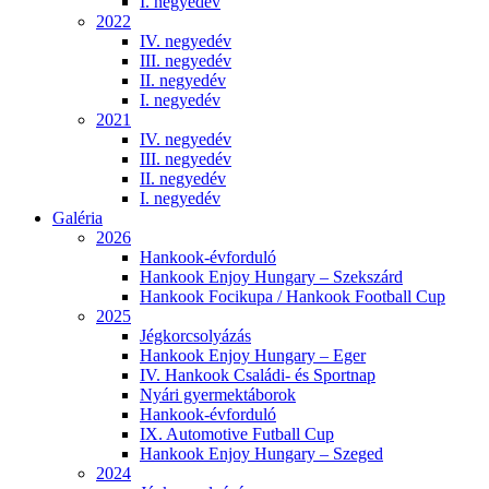
I. negyedév
2022
IV. negyedév
III. negyedév
II. negyedév
I. negyedév
2021
IV. negyedév
III. negyedév
II. negyedév
I. negyedév
Galéria
2026
Hankook-évforduló
Hankook Enjoy Hungary – Szekszárd
Hankook Focikupa / Hankook Football Cup
2025
Jégkorcsolyázás
Hankook Enjoy Hungary – Eger
IV. Hankook Családi- és Sportnap
Nyári gyermektáborok
Hankook-évforduló
IX. Automotive Futball Cup
Hankook Enjoy Hungary – Szeged
2024