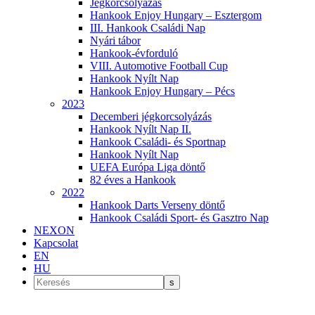
Jégkorcsolyázás
Hankook Enjoy Hungary – Esztergom
III. Hankook Családi Nap
Nyári tábor
Hankook-évforduló
VIII. Automotive Football Cup
Hankook Nyílt Nap
Hankook Enjoy Hungary – Pécs
2023
Decemberi jégkorcsolyázás
Hankook Nyílt Nap II.
Hankook Családi- és Sportnap
Hankook Nyílt Nap
UEFA Európa Liga döntő
82 éves a Hankook
2022
Hankook Darts Verseny döntő
Hankook Családi Sport- és Gasztro Nap
NEXON
Kapcsolat
EN
HU