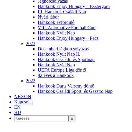
Jégkorcsolyázás
Hankook Enjoy Hungary – Esztergom
III. Hankook Családi Nap
Nyári tábor
Hankook-évforduló
VIII. Automotive Football Cup
Hankook Nyílt Nap
Hankook Enjoy Hungary – Pécs
2023
Decemberi jégkorcsolyázás
Hankook Nyílt Nap II.
Hankook Családi- és Sportnap
Hankook Nyílt Nap
UEFA Európa Liga döntő
82 éves a Hankook
2022
Hankook Darts Verseny döntő
Hankook Családi Sport- és Gasztro Nap
NEXON
Kapcsolat
EN
HU