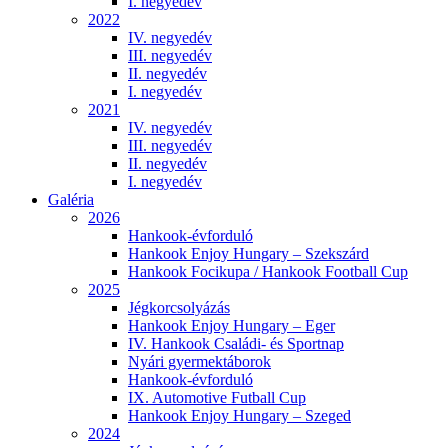
I. negyedév
2022
IV. negyedév
III. negyedév
II. negyedév
I. negyedév
2021
IV. negyedév
III. negyedév
II. negyedév
I. negyedév
Galéria
2026
Hankook-évforduló
Hankook Enjoy Hungary – Szekszárd
Hankook Focikupa / Hankook Football Cup
2025
Jégkorcsolyázás
Hankook Enjoy Hungary – Eger
IV. Hankook Családi- és Sportnap
Nyári gyermektáborok
Hankook-évforduló
IX. Automotive Futball Cup
Hankook Enjoy Hungary – Szeged
2024