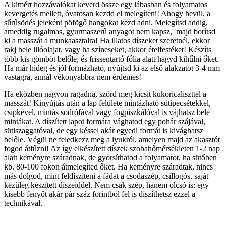
A kimért hozzávalókat keverd össze egy lábasban és folyamatos
kevergetés mellett, óvatosan kezdd el melegíteni! Ahogy hevül, a
sűrűsödés jeleként pöfögő hangokat kezd adni. Melegítsd addig,
ameddig rugalmas, gyurmaszerű anyagot nem kapsz, majd borítsd
ki a masszát a munkaasztalra! Ha illatos díszeket szeretnél, ekkor
rakj bele illóolajat, vagy ha színeseket, akkor ételfestéket! Készíts
több kis gömböt belőle, és frissentartó fólia alatt hagyd kihűlni őket.
Ha már hideg és jól formázható, nyújtsd ki az első alakzatot 3-4 mm
vastagra, annál vékonyabbra nem érdemes!
Ha eközben nagyon ragadna, szórd meg kicsit kukoricaliszttel a
masszát! Kinyújtás után a lap felülete mintázható sütipecsétekkel,
csipkével, mintás sodrófával vagy fogpiszkálóval is vájhatsz bele
mintákat. A díszített lapot formára vághatod egy pohár szájával,
sütiszaggatóval, de egy késsel akár egyedi formát is kivághatsz
belőle. Végül ne feledkezz meg a lyukról, amelyen majd az akasztót
fogod átfűzni! Az így elkészített díszek szobahőmérsékleten 1-2 nap
alatt keményre száradnak, de gyorsíthatod a folyamatot, ha sütőben
kb. 80-100 fokon átmelegíted őket. Ha keményre száradtak, nincs
más dolgod, mint feldíszíteni a fádat a csodaszép, csillogós, saját
kezűleg készített díszeiddel. Nem csak szép, hanem olcsó is: egy
kisebb fenyőt akár pár száz forintból fel is díszíthetsz ezzel a
technikával.