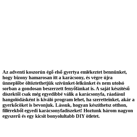
Az adventi koszorún égő első gyertya emlékeztet bennünket,
hogy bizony hamarosan itt a karácsony, és végre újra
ünneplőbe öltöztethetjük szívünket-lelkünket és nem utolsó
sorban a gondosan beszerzett fenyőfánkat is. A saját készítésű
díszektől csak még egyedibbé válik a karácsonyfa, ráadásul
hangolódásként is kiváló program lehet, ha szeretteinket, akár a
gyerkőcöket is bevonjuk. Lássuk, hogyan készíthetsz otthon,
fillérekből egyedi karácsonyfadíszeket! Hoztunk három nagyon
egyszerű és egy kicsit bonyolultabb DIY ötletet.