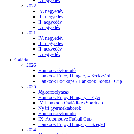
I. negyedév
2022
IV. negyedév
III. negyedév
II. negyedév
I. negyedév
2021
IV. negyedév
III. negyedév
II. negyedév
I. negyedév
Galéria
2026
Hankook-évforduló
Hankook Enjoy Hungary – Szekszárd
Hankook Focikupa / Hankook Football Cup
2025
Jégkorcsolyázás
Hankook Enjoy Hungary – Eger
IV. Hankook Családi- és Sportnap
Nyári gyermektáborok
Hankook-évforduló
IX. Automotive Futball Cup
Hankook Enjoy Hungary – Szeged
2024