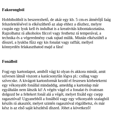
Fakorongból
Hobbiboltból is beszerezhető, de akár egy kb. 5 cm-es átmérőjű faág
felszeletelésével is elkészíthető az alap ehhez a díszhez, melyre
csupán egy lyuk kell és indulhat is a kreativitás kibontakoztatása.
Rajzolhatsz rá alkoholos filccel vagy festhetsz rá temperával, a
technika és a végeredmény csak rajtad múlik. Miután elkészültél a
dísszel, a lyukba fűzz egy kis fonalat vagy raffiát, mellyel
könnyedén felakaszthatod majd a fára!
Fonálból
Fogj egy kartonlapot, amiből vágj ki olyan és akkora mintát, amit
szívesen látnál viszont a karácsonyfán lógva pl.: csillag vagy
szívecske. A kivágott kartonformát kezdd el feszesen körbetekerni
egy vékonyabb fonállal mindaddig, ameddig a kartonlap már
egyáltalán nem látszik ki! A végén vágd el a fonalat és óvatosan
dolgozd be a feltekert fonál alá a végét, melyet fixáld egy csepp
ragasztóval! Ugyanebből a fonálból vagy egy vékonyabb szalagból
készíts rá akasztót, melyet szintén ragasztóval rögzíthetsz, és már
kész is az első saját készítésű díszed. Jöhet a következő!