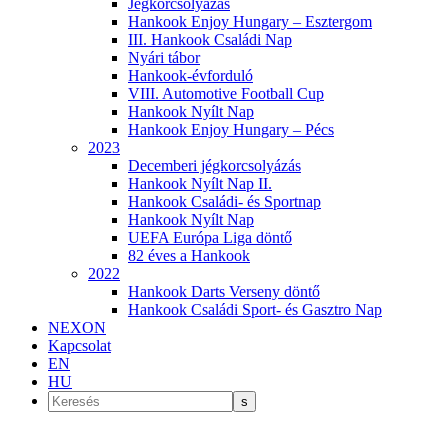
Jégkorcsolyázás
Hankook Enjoy Hungary – Esztergom
III. Hankook Családi Nap
Nyári tábor
Hankook-évforduló
VIII. Automotive Football Cup
Hankook Nyílt Nap
Hankook Enjoy Hungary – Pécs
2023
Decemberi jégkorcsolyázás
Hankook Nyílt Nap II.
Hankook Családi- és Sportnap
Hankook Nyílt Nap
UEFA Európa Liga döntő
82 éves a Hankook
2022
Hankook Darts Verseny döntő
Hankook Családi Sport- és Gasztro Nap
NEXON
Kapcsolat
EN
HU