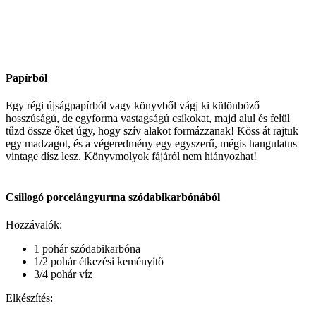
Papírból
Egy régi újságpapírból vagy könyvből vágj ki különböző
hosszúságú, de egyforma vastagságú csíkokat, majd alul és felül
tűzd össze őket úgy, hogy szív alakot formázzanak! Köss át rajtuk
egy madzagot, és a végeredmény egy egyszerű, mégis hangulatus
vintage dísz lesz. Könyvmolyok fájáról nem hiányozhat!
Csillogó porcelángyurma szódabikarbónából
Hozzávalók:
1 pohár szódabikarbóna
1/2 pohár étkezési keményítő
3/4 pohár víz
Elkészítés: