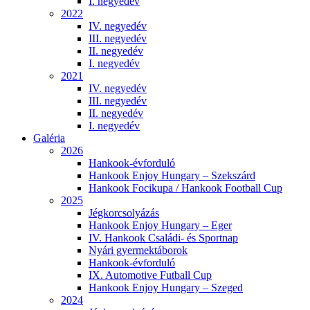
I. negyedév
2022
IV. negyedév
III. negyedév
II. negyedév
I. negyedév
2021
IV. negyedév
III. negyedév
II. negyedév
I. negyedév
Galéria
2026
Hankook-évforduló
Hankook Enjoy Hungary – Szekszárd
Hankook Focikupa / Hankook Football Cup
2025
Jégkorcsolyázás
Hankook Enjoy Hungary – Eger
IV. Hankook Családi- és Sportnap
Nyári gyermektáborok
Hankook-évforduló
IX. Automotive Futball Cup
Hankook Enjoy Hungary – Szeged
2024