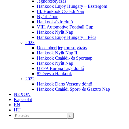
Jégkorcsolyázás
Hankook Enjoy Hungary – Esztergom
III. Hankook Családi Nap
Nyári tábor
Hankook-évforduló
VIII. Automotive Football Cup
Hankook Nyílt Nap
Hankook Enjoy Hungary – Pécs
2023
Decemberi jégkorcsolyázás
Hankook Nyílt Nap II.
Hankook Családi- és Sportnap
Hankook Nyílt Nap
UEFA Európa Liga döntő
82 éves a Hankook
2022
Hankook Darts Verseny döntő
Hankook Családi Sport- és Gasztro Nap
NEXON
Kapcsolat
EN
HU