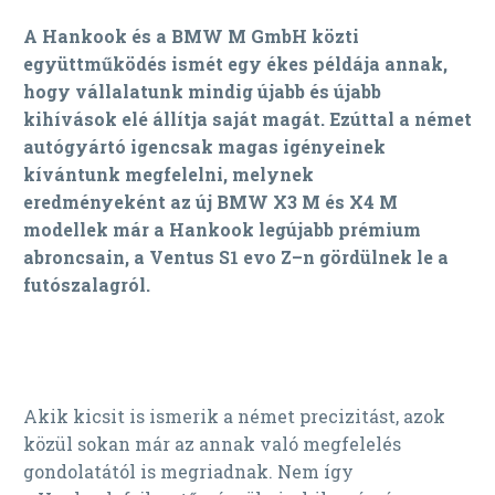
A
Hankook
és a
BMW M GmbH
közti
együttműködés
ismét egy ékes példája
annak,
hogy
vállalatunk
mindig újabb és újabb
kihívások elé állítja saját magát.
Ezúttal a
német
autógyártó
igencsak
magas igényeinek
kívánt
unk
megfelelni
, melynek
eredményeként
az új BMW X3 M és X4 M
modelle
k
már a
Hankook
legúja
bb prémium
abroncsai
n
,
a
Ventus
S1
evo
Z
–
n
gördülnek le a
futószalagról
.
Akik kicsit is ismerik a német precizitást, azok
közül sokan már az annak való megfelelés
gondolatától is megriadnak. Nem így