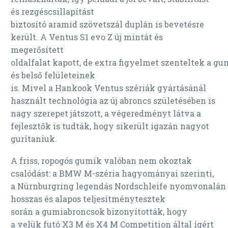
és rezgéscsillapítást
biztosító aramid szövetszál duplán is bevetésre
került. A Ventus S1 evo Z új mintát és
megerősített
oldalfalat kapott, de extra figyelmet szenteltek a gu
és belső felületeinek
is. Mivel a Hankook Ventus szériák gyártásánál
használt technológia az új abroncs születésében is
nagy szerepet játszott, a végeredményt látva a
fejlesztők is tudták, hogy sikerült igazán nagyot
gurítaniuk.
A friss, ropogós gumik valóban nem okoztak
csalódást: a BMW M-széria hagyományai szerinti,
a Nürnburgring legendás Nordschleife nyomvonalán
hosszas és alapos teljesítménytesztek
során a gumiabroncsok bizonyították, hogy
a velük futó X3 M és X4 M Competition által ígért