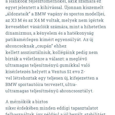
a Hankook fejlesztőmérnökei, akik számára ez
egyet jelentett a kihívással. Újonnan kiszemelt
„áldozataik” a BMW vagány és sportos modelljei,
az X3 M és az X4 M voltak, melyek nem ígértek
kevesebbet vásárlóik számára, mint a hihetetlen
dinamizmus, a kényelem és a hatékonyság
patikamérlegen kimért egyensúlyát. Az új
abroncsoknak „csupán” ehhez
kellett asszisztálniuk, kollégáink pedig nem
bízták a véletlenre a választ: a meglévő
ultramagas teljesítményű gumikkal való
kísérletezés helyett a Ventus S1 evo Z-
vel létrehoztak egy teljesen új, kifejezetten a
BMW sportautóira tervezett, ultra-
ultramagas teljesítményű abroncsosztályt.
A mérnökök a biztos
siker érdekében minden eddigi tapasztalatot
felhasználtak, így például a jól bevált, stabilitást