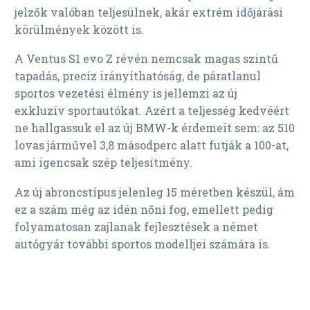
jelzők valóban teljesülnek, akár extrém időjárási
körülmények között is.
A Ventus S1 evo Z révén nemcsak magas szintű
tapadás, precíz irányíthatóság, de páratlanul
sportos vezetési élmény is jellemzi az új
exkluzív sportautókat. Azért a teljesség kedvéért
ne hallgassuk el az új BMW-k érdemeit sem: az 510
lovas járművel 3,8 másodperc alatt futják a 100-at,
ami igencsak szép teljesítmény.
Az új abroncstípus jelenleg 15 méretben készül, ám
ez a szám még az idén nőni fog, emellett pedig
folyamatosan zajlanak fejlesztések a német
autógyár további sportos modelljei számára is.