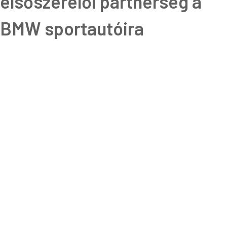
elsőszerelői partnerség a
BMW sportautóira