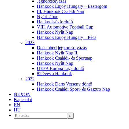
Jégkorcsolyázás
Hankook Enjoy Hungary – Esztergom
III. Hankook Családi Nap
Nyári tábor
Hankook-évforduló
VIII. Automotive Football Cup
Hankook Nyílt Nap
Hankook Enjoy Hungary – Pécs
2023
Decemberi jégkorcsolyázás
Hankook Nyílt Nap II.
Hankook Családi- és Sportnap
Hankook Nyílt Nap
UEFA Európa Liga döntő
82 éves a Hankook
2022
Hankook Darts Verseny döntő
Hankook Családi Sport- és Gasztro Nap
NEXON
Kapcsolat
EN
HU