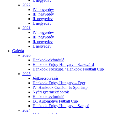
I. negyedév
2022
IV. negyedév
III. negyedév
II. negyedév
I. negyedév
2021
IV. negyedév
III. negyedév
II. negyedév
I. negyedév
Galéria
2026
Hankook-évforduló
Hankook Enjoy Hungary – Szekszárd
Hankook Focikupa / Hankook Football Cup
2025
Jégkorcsolyázás
Hankook Enjoy Hungary – Eger
IV. Hankook Családi- és Sportnap
Nyári gyermektáborok
Hankook-évforduló
IX. Automotive Futball Cup
Hankook Enjoy Hungary – Szeged
2024