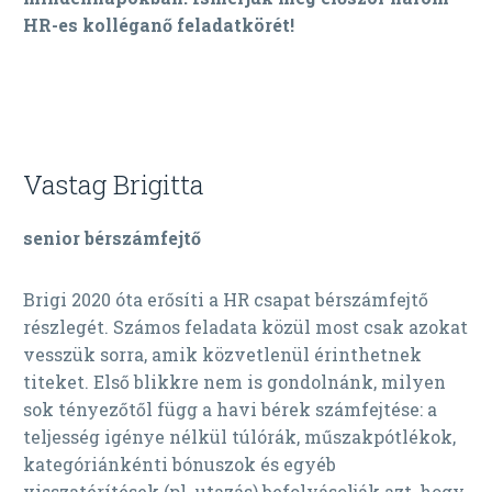
HR-es kolléganő feladatkörét!
Vastag Brigitta
senior bérszámfejtő
Brigi 2020 óta erősíti a HR csapat bérszámfejtő
részlegét. Számos feladata közül most csak azokat
vesszük sorra, amik közvetlenül érinthetnek
titeket. Első blikkre nem is gondolnánk, milyen
sok tényezőtől függ a havi bérek számfejtése: a
teljesség igénye nélkül túlórák, műszakpótlékok,
kategóriánkénti bónuszok és egyéb
visszatérítések (pl. utazás) befolyásolják azt, hogy