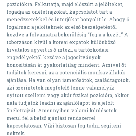
pozíciókra. Felkutatja, majd előszűri a jelölteket,
fogadja az önéletrajzokat, kapcsolatot tart a
menedzserekkel és interjúkat bonyolít le. Ahogy ő
fogalmaz: a jelölteknek az első beszélgetéstől
kezdve a folyamatra bekerülésig “fogja a kezét.” A
toborzáson kívül a koreai expatok különböző
hivatalos ügyeit is ő intézi, a tartózkodási
engedélyektől kezdve a jogosítványok
honosításán át gyakorlatilag mindent. Amivel őt
tudjátok keresni, az a potenciális munkavállalók
ajánlása. Ha van olyan ismerősötök, családtagotok,
aki szerintetek megfelelő lenne valamelyik
nyitott szellemi vagy akár fizikai pozícióra, akkor
nála tudjátok leadni az ajánlólapot és a jelölt
önéletrajzát. Amennyiben valami kérdésetek
merül fel a belső ajánlási rendszerrel
kapcsolatosan, Viki biztosan fog tudni segíteni
nektek.