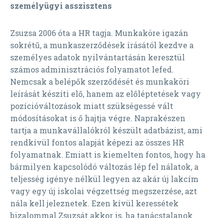
személyügyi asszisztens
Zsuzsa 2006 óta a HR tagja. Munkaköre igazán
sokrétű, a munkaszerződések írásától kezdve a
személyes adatok nyilvántartásán keresztül
számos adminisztrációs folyamatot lefed.
Nemcsak a belépők szerződését és munkaköri
leírását készíti elő, hanem az előléptetések vagy
pozícióváltozások miatt szükségessé vált
módosításokat is ő hajtja végre. Naprakészen
tartja a munkavállalókról készült adatbázist, ami
rendkívül fontos alapját képezi az összes HR
folyamatnak. Emiatt is kiemelten fontos, hogy ha
bármilyen kapcsolódó változás lép fel nálatok, a
teljesség igénye nélkül legyen az akár új lakcím
vagy egy új iskolai végzettség megszerzése, azt
nála kell jeleznetek. Ezen kívül keressétek
bizalommal Zsuzsát akkor is, ha tanácstalanok