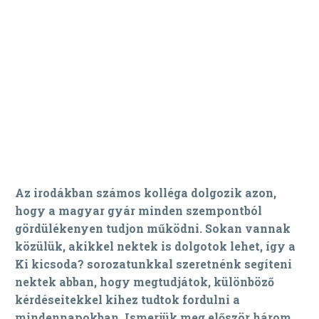
Az irodákban számos kolléga dolgozik azon,
hogy a magyar gyár minden szempontból
gördülékenyen tudjon működni. Sokan vannak
közülük, akikkel nektek is dolgotok lehet, így a
Ki kicsoda? sorozatunkkal szeretnénk segíteni
nektek abban, hogy megtudjátok, különböző
kérdéseitekkel kihez tudtok fordulni a
mindennapokban. Ismerjük meg először három